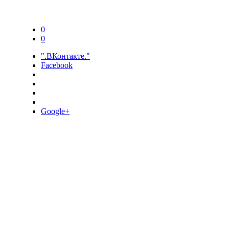
0
0
".ВКонтакте."
Facebook
Google+