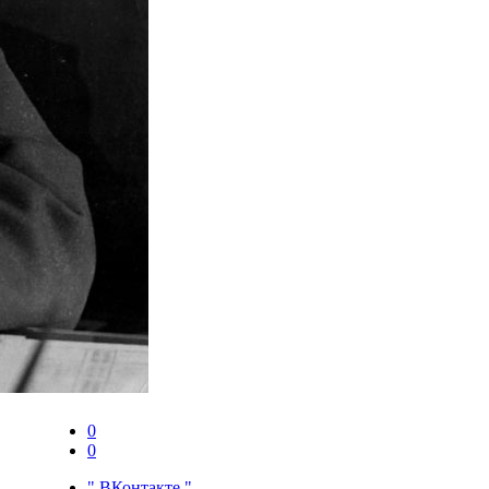
0
0
".ВКонтакте."