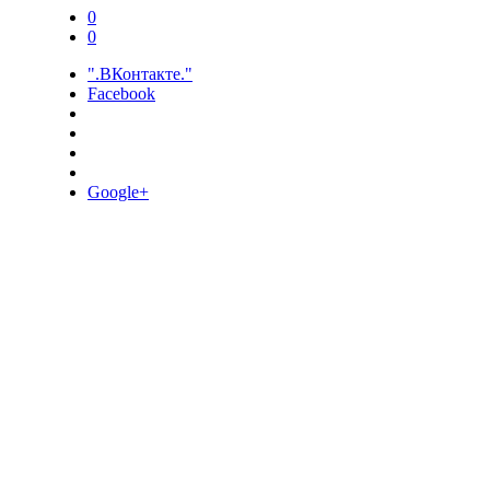
0
0
".ВКонтакте."
Facebook
Google+