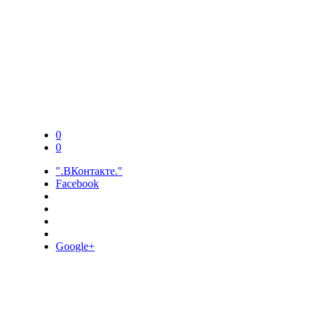
0
0
".ВКонтакте."
Facebook
Google+