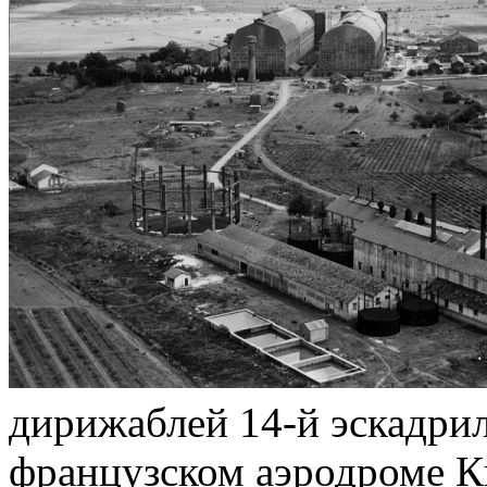
дирижаблей 14-й эскадр
французском аэродроме К